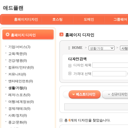
애드플랜
홈페이지디자인
호스팅
도메인
그룹웨어
홈페이지 디자인
홈페이지 디자인
기업/서비스(3)
HOME
>
>
교육/학문(0)
건강/병원(0)
디자인 제목
컴퓨터/인터넷(0)
가격대 선택
커뮤니티(0)
엔터테인먼트(0)
생활/가정(1)
레저/스포츠(0)
여행/세계정보(0)
경제/재테크(0)
사회/정치(0)
총
0
개의 디자인을 찾았습니다.
종교/문화(0)